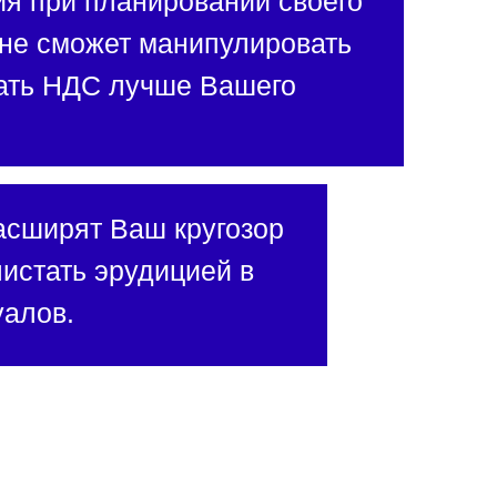
я при планировании своего
 не сможет манипулировать
нать НДС лучше Вашего
асширят Ваш кругозор
истать эрудицией в
уалов.