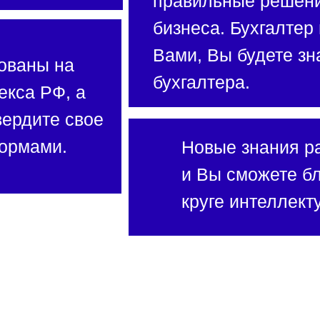
правильные решени
бизнеса. Бухгалтер
Вами, Вы будете з
ованы на
бухгалтера.
екса РФ, а
вердите свое
ормами.
Новые знания р
и Вы сможете бл
круге интеллект