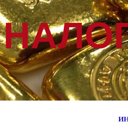
 НАЛО
БЫСТРО
И