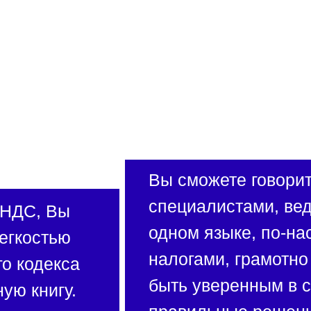
Вы сможете говорит
специалистами, вед
 НДС, Вы
одном языке, по-на
егкостью
налогами, грамотн
го кодекса
быть уверенным в с
ую книгу.