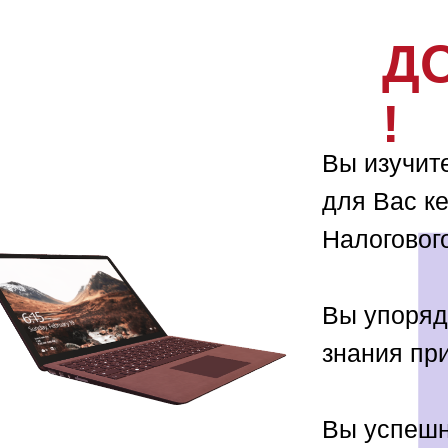
Д
!
Вы изучит
для Вас к
Налогового
Вы упоряд
знания пр
Вы успешн