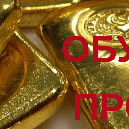
ОБ
ПР