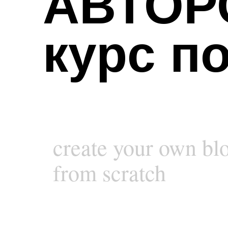
АВТОР
курс п
create your own bl
from scratch